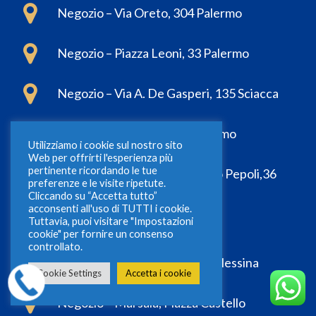
Negozio – Via Oreto, 304 Palermo
Negozio – Piazza Leoni, 33 Palermo
Negozio – Via A. De Gasperi, 135 Sciacca
Negozio – Via Dante, 64 Palermo
Utilizziamo i cookie sul nostro sito
Web per offrirti l'esperienza più
pertinente ricordando le tue
Negozio – Via Conte Agostino Pepoli,36
preferenze e le visite ripetute.
Trapani
Cliccando su “Accetta tutto”
acconsenti all'uso di TUTTI i cookie.
Tuttavia, puoi visitare "Impostazioni
PROSSIME APERTURE
cookie" per fornire un consenso
controllato.
Negozio – Caltanissetta, Via Messina
Cookie Settings
Accetta i cookie
Negozio – Marsala, Piazza Castello