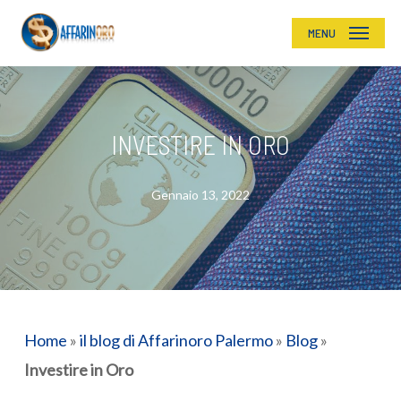
Skip
MENU
to
main
content
INVESTIRE IN ORO
Gennaio 13, 2022
Home
»
il blog di Affarinoro Palermo
»
Blog
»
Investire in Oro