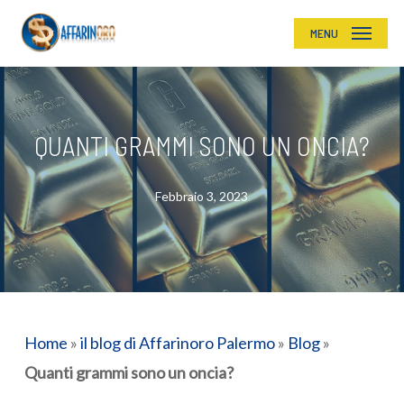
Skip
MENU
to
main
content
QUANTI GRAMMI SONO UN ONCIA?
Febbraio 3, 2023
Home
»
il blog di Affarinoro Palermo
»
Blog
»
Quanti grammi sono un oncia?