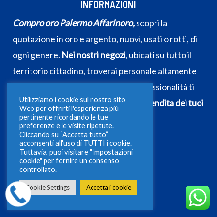
INFORMAZIONI
Compro oro Palermo Affarinoro,
scopri la
quotazione in oro e argento, nuovi, usati o rotti, di
ogni genere.
Nei nostri negozi
, ubicati su tutto il
territorio cittadino, troverai personale altamente
competente che con cortesia e professionalità ti
Utilizziamo i cookie sul nostro sito
consiglierà e supporterà durante la
vendita dei tuoi
Web per offrirti l'esperienza più
pertinente ricordando le tue
preziosi
.
preferenze e le visite ripetute.
Cliccando su “Accetta tutto”
acconsenti all'uso di TUTTI i cookie.
Tuttavia, puoi visitare "Impostazioni
cookie" per fornire un consenso
controllato.
Cookie Settings
Accetta i cookie