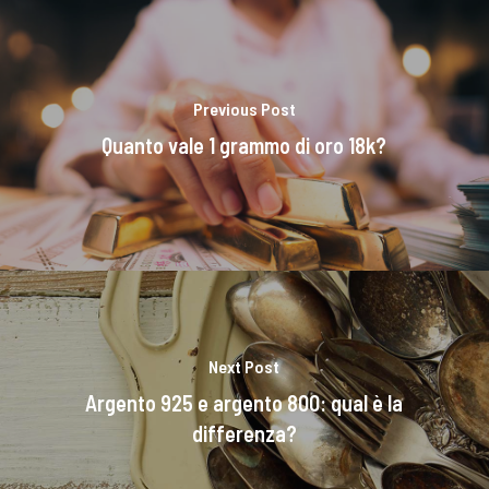
Previous Post
Quanto vale 1 grammo di oro 18k?
Next Post
Argento 925 e argento 800: qual è la
differenza?