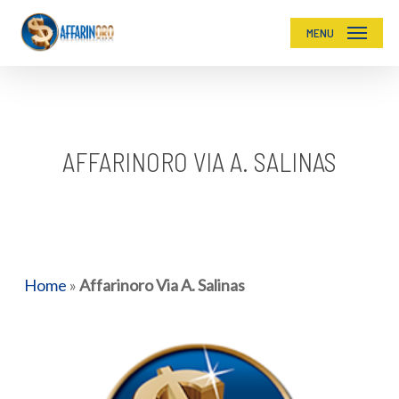
Skip
MENU
to
main
content
AFFARINORO VIA A. SALINAS
Home
»
Affarinoro Via A. Salinas