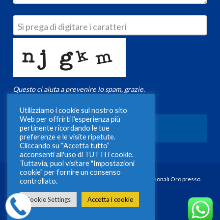
Si prega di digitare i caratteri
*
Questo ci aiuta a prevenire lo spam, grazie.
Utilizziamo i cookie sul nostro sito
Web per offrirti l'esperienza più
Invia
pertinente ricordando le tue
preferenze e le visite ripetute.
Cliccando su “Accetta tutto”
acconsenti all'uso di TUTTI i cookie.
Questo
Tuttavia, puoi visitare "Impostazioni
cookie" per fornire un consenso
campo
© 2025 - PA - 287851 Iscrizione Albo Venditori Professionali Oro presso
controllato.
deve
Banca d'Italia Numero 5004619
Cookie Settings
Accetta i cookie
essere
x-
facebook
youtube
instagram
tiktok