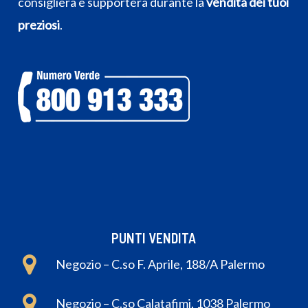
consiglierà e supporterà durante la
vendita dei tuoi
preziosi
.
PUNTI VENDITA
Negozio – C.so F. Aprile, 188/A Palermo
Negozio – C.so Calatafimi, 1038 Palermo