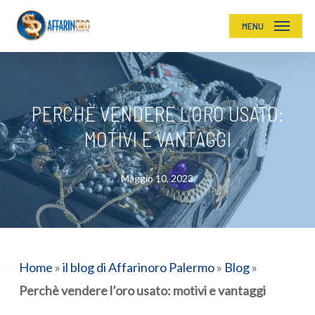
Skip
MENU
to
main
content
PERCHÈ VENDERE L’ORO USATO:
MOTIVI E VANTAGGI
Maggio 10, 2023
Home
»
il blog di Affarinoro Palermo
»
Blog
»
Perchè vendere l’oro usato: motivi e vantaggi