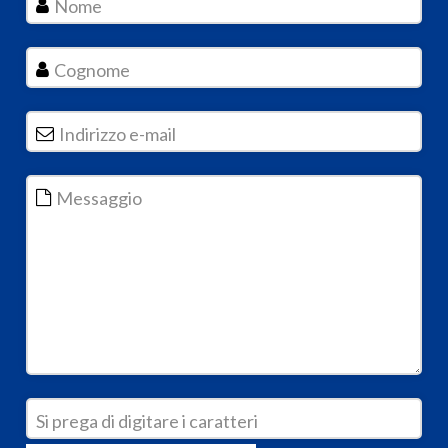
Nome
Cognome
Indirizzo e-mail
*
Messaggio
Si prega di digitare i caratteri
*